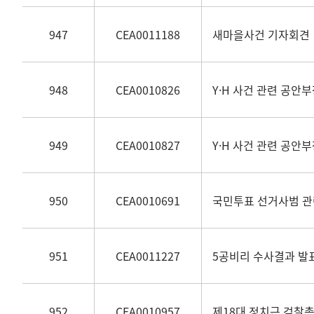
947
CEA0011188
새마을사건 기자회견
948
CEA0010826
Y·H 사건 관련 공안부
949
CEA0010827
Y·H 사건 관련 공안부
950
CEA0010691
국민투표 선거사범 관
951
CEA0011227
5공비리 수사결과 발
952
CEA0010957
제18대 정치근 검찰