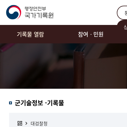
통합
기록물 열람
참여ㆍ민원
군기술정보 -기록물
대검찰청