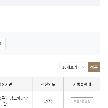
생산기관
생산연도
기록물형태
총무부 정보화담당
1975
녹음/동영상
관