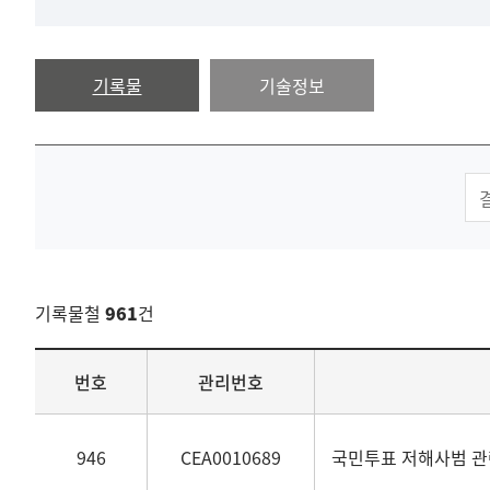
기록물
기술정보
기록물철
961
건
목록
번호
관리번호
946
CEA0010689
국민투표 저해사범 관