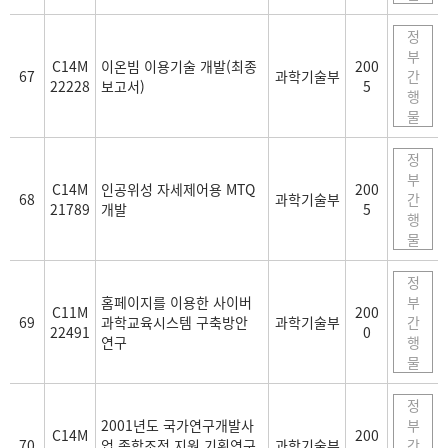
정
부
C14M
이온빔 이용기술 개발(최종
200
67
과학기술부
간
22228
보고서)
5
행
물
정
부
C14M
인공위성 자세제어용 MTQ
200
68
과학기술부
간
21789
개발
5
행
물
정
홈페이지를 이용한 사이버
부
C11M
200
69
과학교육시스템 구축방안
과학기술부
간
22491
0
연구
행
물
정
2001년도 국가연구개발사
부
C14M
200
70
업 종합조정 지원 기획연구
과학기술부
간