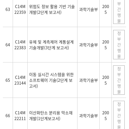
부
C14M
위험도 정보 활용 기반 기술
200
63
과학기술부
간
22359
개발(2단계 보고서)
5
행
물
정
부
C14M
유체 및 계측제어 계통설계
200
64
과학기술부
간
22383
기술개발(3단계 보고서)
5
행
물
정
이동 실시간 시스템을 위한
부
C14M
200
65
소프트웨어 기술(2단계 보
과학기술부
간
23144
5
고서)
행
물
정
부
C14M
이산화탄소 분리용 막소재
200
66
과학기술부
간
22211
개발(1단계보고서)
5
행
물