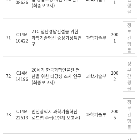
08636
1
(최종보고서)
행
물
정
21C 첨단경남건설을 위한
부
C14M
200
71
과학기술혁신 중장기정책연
과학기술부
간
10422
1
구
행
물
정
20세기 한국과학인물전 편
부
C14M
200
72
찬을 위한 타당성 조사 연구
과학기술부
간
14196
2
(최종보고서)
행
물
정
부
C14M
인천광역시 과학기술혁신
200
73
과학기술부
간
22513
로드맵 수립(1단계 보고서)
5
행
물