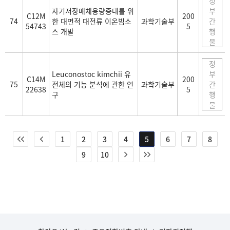
정
자기저장매체용량증대를 위
부
C12M
200
74
한 대면적 대전류 이온빔소
과학기술부
간
54743
5
스 개발
행
물
정
Leuconostoc kimchii 유
부
C14M
200
75
전체의 기능 분석에 관한 연
과학기술부
간
22638
5
구
행
물
1
2
3
4
5
6
7
8
9
10