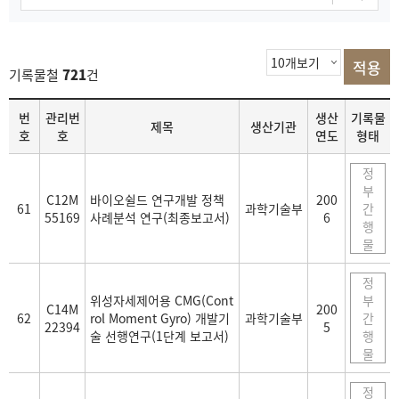
기록물철
721
건
목
번
관리번
생산
기록물
제목
생산기관
록
호
호
연도
형태
정
부
C12M
바이오쉴드 연구개발 정책
200
61
과학기술부
간
55169
사례분석 연구(최종보고서)
6
행
물
정
위성자세제어용 CMG(Cont
부
C14M
200
62
rol Moment Gyro) 개발기
과학기술부
간
22394
5
술 선행연구(1단계 보고서)
행
물
정