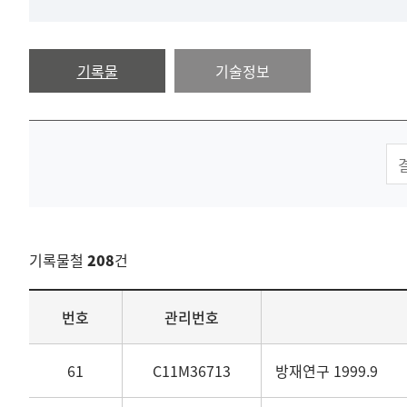
기록물
기술정보
기록물철
208
건
목록
번호
관리번호
61
C11M36713
방재연구 1999.9