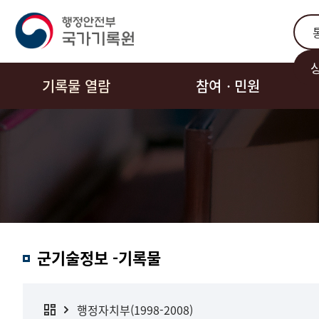
통합
기록물 열람
참여ㆍ민원
군기술정보 -기록물
행정자치부(1998-2008)