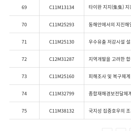
타이완 지지(集集) 지진 
69
C11M13134
70
C11M25293
동해안에서의 지진해일
71
C11M25130
우수유출 저감시설 설
72
C12M31287
지역개발을 고려한 합
73
C11M25160
피해조사 및 복구체계 
74
C11M32799
종합재해경보전달체계
75
C11M38132
국지성 집중호우의 조