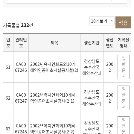
기록물철
232
건
목
번
관리번
생산
기록물
제목
생산기관
록
호
호
연도
형태
일
경상남도
CA00
2002년욕지연화도외10개
200
반
61
농수산국
67246
해역인공어초시설공사철(2)
2
문
해양수산과
서
일
경상남도
CA00
2002년욕지연화외10개해
200
반
62
농수산국
67247
역인공어초시설공사(2-1)
2
문
해양수산과
서
일
경상남도
CA00
2002년욕지연화외10개해
200
반
63
농수산국
67248
역인공어초시설공사(2-2)
2
문