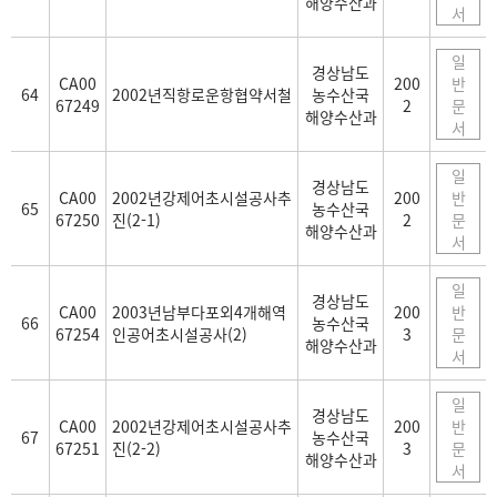
해양수산과
서
일
경상남도
CA00
200
반
64
2002년직항로운항협약서철
농수산국
67249
2
문
해양수산과
서
일
경상남도
CA00
2002년강제어초시설공사추
200
반
65
농수산국
67250
진(2-1)
2
문
해양수산과
서
일
경상남도
CA00
2003년남부다포외4개해역
200
반
66
농수산국
67254
인공어초시설공사(2)
3
문
해양수산과
서
일
경상남도
CA00
2002년강제어초시설공사추
200
반
67
농수산국
67251
진(2-2)
3
문
해양수산과
서