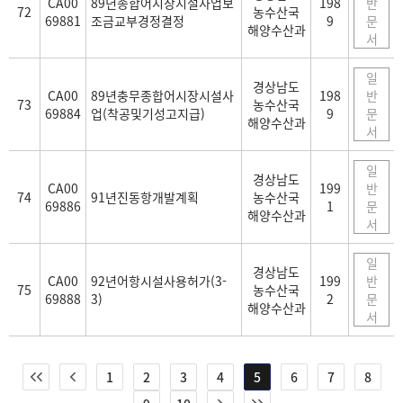
CA00
89년종합어시장시설사업보
198
반
72
농수산국
69881
조금교부경정결정
9
문
해양수산과
서
일
경상남도
CA00
89년충무종합어시장시설사
198
반
73
농수산국
69884
업(착공및기성고지급)
9
문
해양수산과
서
일
경상남도
CA00
199
반
74
91년진동항개발계획
농수산국
69886
1
문
해양수산과
서
일
경상남도
CA00
92년어항시설사용허가(3-
199
반
75
농수산국
69888
3)
2
문
해양수산과
서
1
2
3
4
5
6
7
8