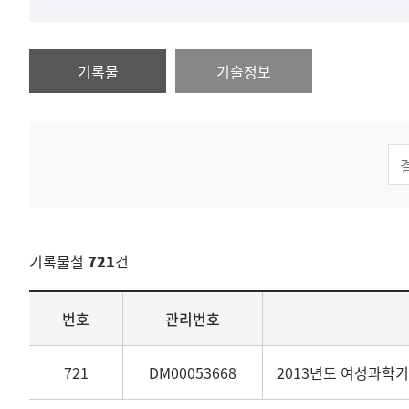
기록물
기술정보
기록물철
721
건
목록
번호
관리번호
721
DM00053668
2013년도 여성과학