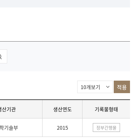
생산기관
생산연도
기록물형태
학기술부
2015
정부간행물