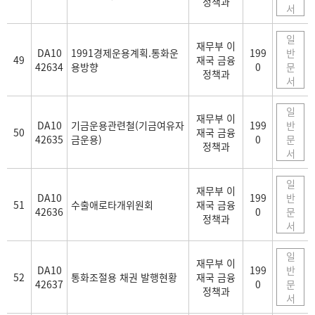
정책과
서
일
재무부 이
DA10
1991경제운용계획.통화운
199
반
49
재국 금융
42634
용방향
0
문
정책과
서
일
재무부 이
DA10
기금운용관련철(기금여유자
199
반
50
재국 금융
42635
금운용)
0
문
정책과
서
일
재무부 이
DA10
199
반
51
수출애로타개위원회
재국 금융
42636
0
문
정책과
서
일
재무부 이
DA10
199
반
52
통화조절용 채권 발행현황
재국 금융
42637
0
문
정책과
서