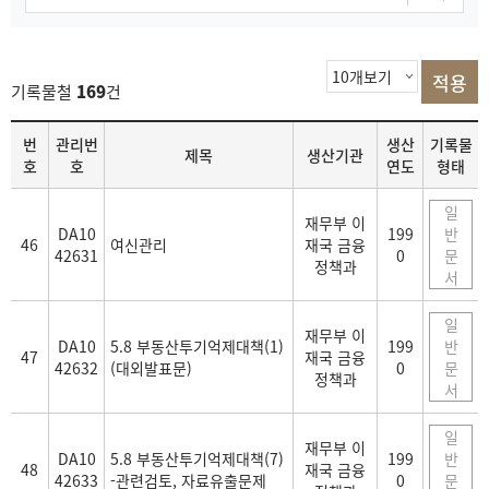
기록물철
169
건
목
번
관리번
생산
기록물
제목
생산기관
록
호
호
연도
형태
일
재무부 이
DA10
199
반
46
여신관리
재국 금융
42631
0
문
정책과
서
일
재무부 이
DA10
5.8 부동산투기억제대책(1)
199
반
47
재국 금융
42632
(대외발표문)
0
문
정책과
서
일
재무부 이
DA10
5.8 부동산투기억제대책(7)
199
반
48
재국 금융
42633
-관련검토, 자료유출문제
0
문