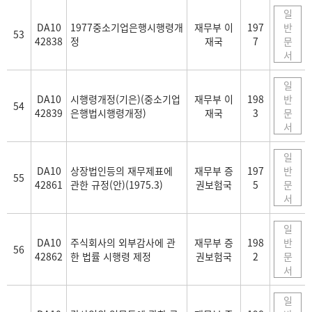
일
DA10
1977중소기업은행시행령개
재무부 이
197
반
53
42838
정
재국
7
문
서
일
DA10
시행령개정(기은)(중소기업
재무부 이
198
반
54
42839
은행법시행령개정)
재국
3
문
서
일
DA10
상장법인등의 재무제표에
재무부 증
197
반
55
42861
관한 규정(안)(1975.3)
권보험국
5
문
서
일
DA10
주식회사의 외부감사에 관
재무부 증
198
반
56
42862
한 법률 시행령 제정
권보험국
2
문
서
일