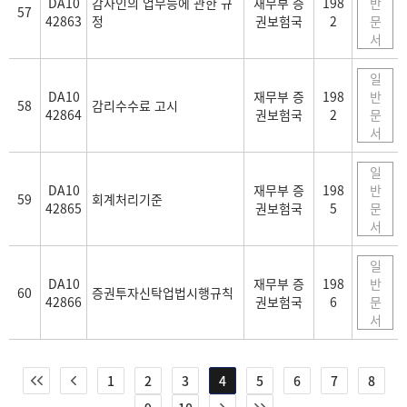
DA10
감사인의 업무등에 관한 규
재무부 증
198
반
57
42863
정
권보험국
2
문
서
일
DA10
재무부 증
198
반
58
감리수수료 고시
42864
권보험국
2
문
서
일
DA10
재무부 증
198
반
59
회계처리기준
42865
권보험국
5
문
서
일
DA10
재무부 증
198
반
60
증권투자신탁업법시행규칙
42866
권보험국
6
문
서
1
2
3
4
5
6
7
8