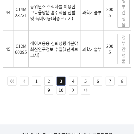
정
동위원소 추적자를 이용한
부
C14M
200
44
고효율양분 흡수식물 선발
과학기술부
간
23731
5
및 녹비이용(최종보고서)
행
물
정
레이져응용 신뢰성평가분야
부
C12M
200
45
최신연구정보 수집(1단계보
과학기술부
간
60095
5
고서)
행
물
1
2
3
4
5
6
7
8
9
10