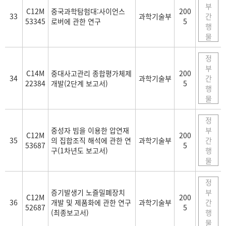
부
C12M
중국과학탐험대:사이언스
200
33
과학기술부
간
53345
로버에 관한 연구
5
행
물
정
부
C14M
중대사고관리 종합평가체제
200
34
과학기술부
간
22384
개발(2단계 보고서)
5
행
물
정
중성자 빔을 이용한 압연재
부
C12M
200
35
의 집합조직 해석에 관한 연
과학기술부
간
53687
5
구(1차년도 보고서)
행
물
정
증기발생기 노즐밀폐장치
부
C12M
200
36
개발 및 제품화에 관한 연구
과학기술부
간
52687
5
(최종보고서)
행
물