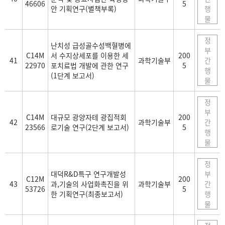
46606
5
안 기획연구(별책부록)
행
물
정
난치성 급성골수성백혈병에
부
C14M
서 수지상세포를 이용한 세
200
41
과학기술부
간
22970
포치료법 개발에 관한 연구
5
행
(1단계 보고서)
물
정
부
C14M
대규모 광양자테 광집적회
200
42
과학기술부
간
23566
로기술 연구(2단계 보고서)
5
행
물
정
대덕R&D특구 연구개발성
부
C12M
200
43
과,기술의 사업화촉진을 위
과학기술부
간
53726
5
한 기획연구(최종보고서)
행
물