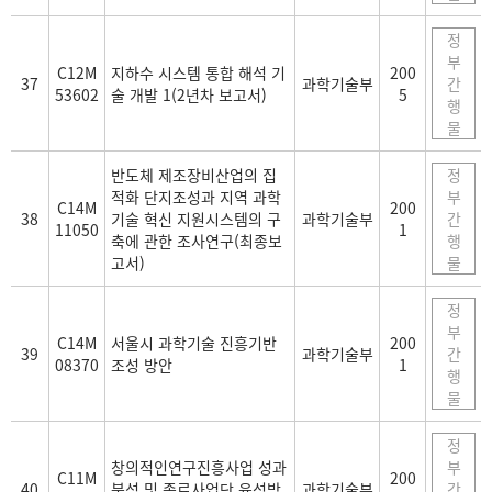
정
부
C12M
지하수 시스템 통합 해석 기
200
37
과학기술부
간
53602
술 개발 1(2년차 보고서)
5
행
물
반도체 제조장비산업의 집
정
적화 단지조성과 지역 과학
부
C14M
200
38
기술 혁신 지원시스템의 구
과학기술부
간
11050
1
축에 관한 조사연구(최종보
행
고서)
물
정
부
C14M
서울시 과학기술 진흥기반
200
39
과학기술부
간
08370
조성 방안
1
행
물
정
창의적인연구진흥사업 성과
부
C11M
200
40
분석 및 종료사업단 육성방
과학기술부
간