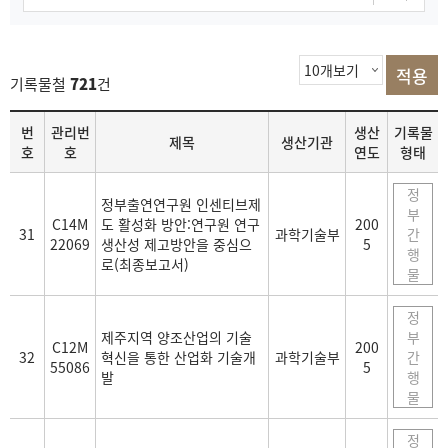
기록물철
721
건
목
번
관리번
생산
기록물
제목
생산기관
록
호
호
연도
형태
정
정부출연연구원 인센티브제
부
C14M
도 활성화 방안:연구원 연구
200
31
과학기술부
간
22069
생산성 제고방안을 중심으
5
행
로(최종보고서)
물
정
제주지역 양조산업의 기술
부
C12M
200
32
혁신을 통한 산업화 기술개
과학기술부
간
55086
5
발
행
물
정