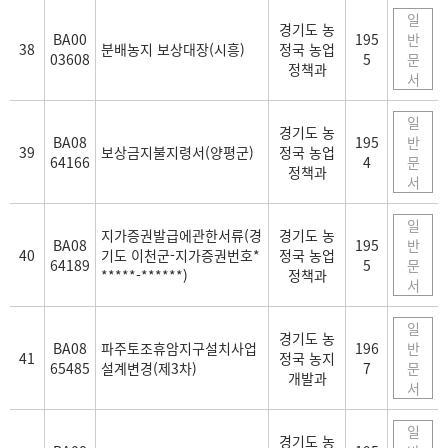
일
경기도 농
BA00
195
반
38
분배농지 보상대장(시흥)
정국 농업
03608
5
문
정책과
서
일
경기도 농
BA08
195
반
39
보상금지불지령서(양평군)
정국 농업
64166
4
문
정책과
서
일
지가증권발급에관한서류(경
경기도 농
BA08
195
반
40
기도 이천군-지가증권번호*
정국 농업
64189
5
문
*****-******)
정책과
서
일
경기도 농
BA08
파주토조휴암지구설치사업
196
반
41
정국 농지
65485
설계변경(제3차)
7
문
개발과
서
일
경기도 농