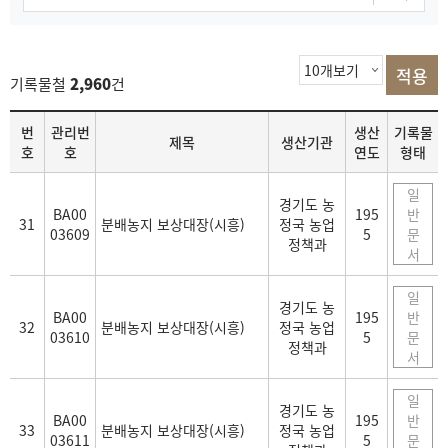
기록물철
2,960
건
목
번
관리번
생산
기록물
제목
생산기관
록
호
호
연도
형태
일
경기도 농
BA00
195
반
31
분배농지 보상대장(시흥)
정국 농업
03609
5
문
정책과
서
일
경기도 농
BA00
195
반
32
분배농지 보상대장(시흥)
정국 농업
03610
5
문
정책과
서
일
경기도 농
BA00
195
반
33
분배농지 보상대장(시흥)
정국 농업
03611
5
문