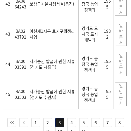
BA08
195
반
42
보상금지불지령서철(옹진)
정국 농업
64243
5
문
정책과
서
일
경기도 도
BA02
이천제1지구 토지구획정리
198
반
43
시국 도시
43791
사업
2
문
개발과
서
일
경기도 농
BA00
지가증권 발급에 관한 서류
195
반
44
정국 농업
03591
(경기도 시흥군)
5
문
정책과
서
일
경기도 농
BA00
지가증권 발급에 관한 서류
195
반
45
정국 농업
03503
(경기도 수원시)
5
문
정책과
서
1
2
3
4
5
6
7
8