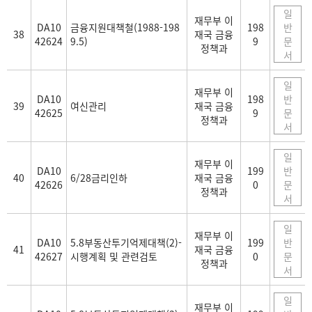
일
재무부 이
DA10
금융지원대책철(1988-198
198
반
38
재국 금융
42624
9.5)
9
문
정책과
서
일
재무부 이
DA10
198
반
39
여신관리
재국 금융
42625
9
문
정책과
서
일
재무부 이
DA10
199
반
40
6/28금리인하
재국 금융
42626
0
문
정책과
서
일
재무부 이
DA10
5.8부동산투기억제대책(2)-
199
반
41
재국 금융
42627
시행계획 및 관련검토
0
문
정책과
서
일
재무부 이