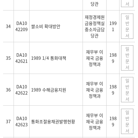
당관
서
재정경제원
일
DA10
금융정책실
199
반
34
쌀소비 확대방안
42209
중소자금담
1
문
당관
서
일
재무부 이
DA10
198
반
35
1989 1/4 통화대책
재국 금융
42621
9
문
정책과
서
일
재무부 이
DA10
198
반
36
1989 수해금융지원
재국 금융
42622
9
문
정책과
서
일
재무부 이
DA10
198
반
37
통화조절용채권발행현황
재국 금융
42623
9
문
정책과
서