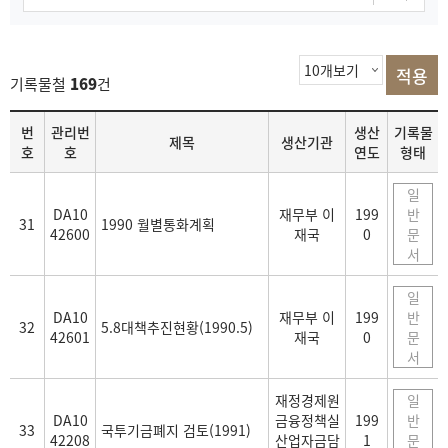
기록물철
169
건
목
번
관리번
생산
기록물
제목
생산기관
록
호
호
연도
형태
일
DA10
재무부 이
199
반
31
1990 월별통화계획
42600
재국
0
문
서
일
DA10
재무부 이
199
반
32
5.8대책추진현황(1990.5)
42601
재국
0
문
서
재정경제원
일
DA10
금융정책실
199
반
33
국투기금폐지 검토(1991)
42208
산업자금담
1
문