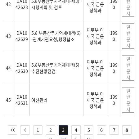
DA10
5.8부동산투지억제대책(3)-
199
반
42
재국 금융
42628
시행계획 및 검토
0
문
정책과
서
일
재무부 이
DA10
5.8 부동산투기억제대책(6)
199
반
43
재국 금융
42629
-관계기관요청,행정협조
0
문
정책과
서
일
재무부 이
DA10
5.8부동산투기억제대책(5)-
199
반
44
재국 금융
42630
추진현황점검
0
문
정책과
서
일
재무부 이
DA10
199
반
45
여신관리
재국 금융
42631
0
문
정책과
서
1
2
3
4
5
6
7
8