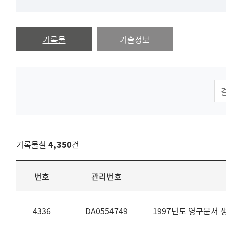
기록물
기술정보
기록물철
4,350
건
목록
번호
관리번호
4336
DA0554749
1997년도 영구문서