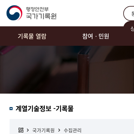
통합
기록물 열람
참여ㆍ민원
계열기술정보 -기록물
국가기록원
수집관리