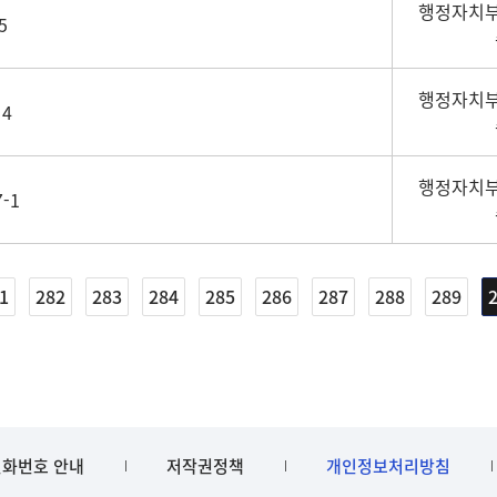
행정자치부
5
행정자치부
4
행정자치부
-1
1
282
283
284
285
286
287
288
289
화번호 안내
저작권정책
개인정보처리방침