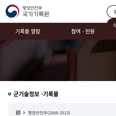
통합
기록물 열람
참여ㆍ민원
군기술정보 -기록물
행정안전부(2008-2013)