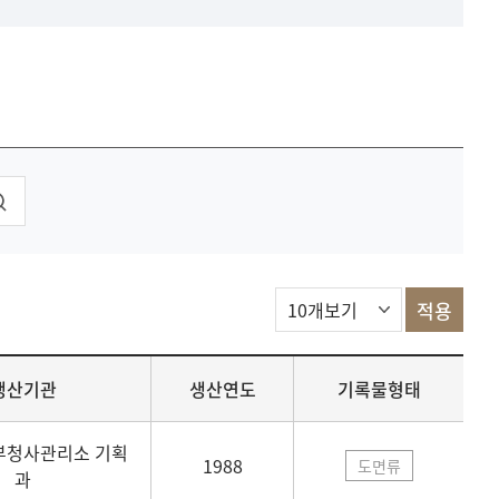
생산기관
생산연도
기록물형태
부청사관리소 기획
1988
도면류
과