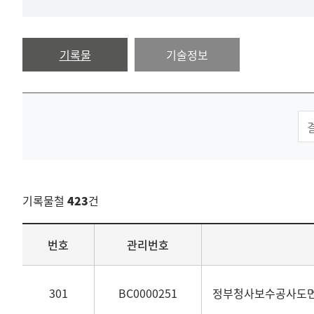
기록물
기술정보
기록물철
423
건
목록
번호
관리번호
301
BC0000251
정부청사보수공사도