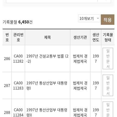
기록물철
6,450
건
목
번
관리번
생산
기록물
제목
생산기관
록
호
호
연도
형태
일
CA00
1997년 건설교통부 법률 (2
법제처 경
199
반
286
11282
-2)
제법제국
7
문
서
일
CA00
1997년 통상산업부 대통령
법제처 경
199
반
287
11283
령l
제법제국
7
문
서
일
CA00
1997년 통산산업부 대통령
법제처 경
199
반
288
11284
령ll
제법제국
7
문