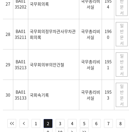
BA01
국무총리비
195
반
27
국무회의록
35202
서실
4
문
서
일
BA01
국무회의정무차관사무차관
국무총리비
196
반
28
35211
회의록
서실
0
문
서
일
BA01
국무총리비
195
반
29
국무회의부의안건철
35213
서실
1
문
서
일
BA01
국무총리비
195
반
30
국회속기록
35133
서실
3
문
서
1
2
3
4
5
6
7
8