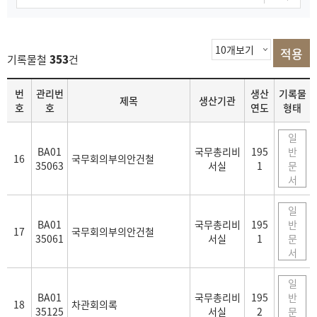
기록물철
353
건
목
번
관리번
생산
기록물
제목
생산기관
록
호
호
연도
형태
일
BA01
국무총리비
195
반
16
국무회의부의안건철
35063
서실
1
문
서
일
BA01
국무총리비
195
반
17
국무회의부의안건철
35061
서실
1
문
서
일
BA01
국무총리비
195
반
18
차관회의록
35125
서실
2
문