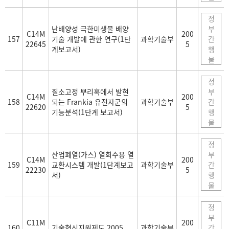
정
난배양성 극한미생물 배양
부
C14M
200
157
기술 개발에 관한 연구(1단
과학기술부
간
22645
5
계보고서)
행
물
정
질소고정 뿌리혹에서 발현
부
C14M
200
158
되는 Frankia 유전자군의
과학기술부
간
22620
5
기능분석(1단계 보고서)
행
물
정
산업폐열(가스) 열회수용 열
부
C14M
200
159
교환시스템 개발(1단계보고
과학기술부
간
22230
5
서)
행
물
정
부
C11M
200
160
기술혁신지원제도 2005
과학기술부
간