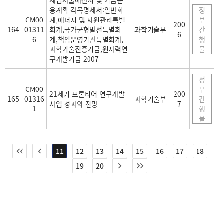
세입세출예산서 및 기금운
용계획 각목명세서:일반회
정
CM00
계,에너지 및 자원관리특별
부
200
164
01311
회계,국가균형발전특별회
과학기술부
간
6
6
계,책임운영기관특별회계,
행
과학기술진흥기금,원자력연
물
구개발기금 2007
정
CM00
부
21세기 프론티어 연구개발
200
165
01316
과학기술부
간
사업 성과와 전망
7
1
행
물
11
12
13
14
15
16
17
18
19
20