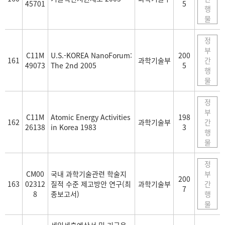
45701
5
행
물
정
부
C11M
U.S.-KOREA NanoForum:
200
161
과학기술부
간
49073
The 2nd 2005
5
행
물
정
부
C11M
Atomic Energy Activities
198
162
과학기술부
간
26138
in Korea 1983
3
행
물
정
CM00
국내 과학기술관련 학술지
부
200
163
02312
질적 수준 제고방안 연구(최
과학기술부
간
7
8
종보고서)
행
물