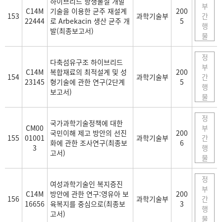
하이브리드 항생물질 개발
부
C14M
기술을 이용한 균주 재설계
200
153
과학기술부
간
22444
로 Arbekacin 생산 균주 개
5
행
발(최종보고서)
물
정
다축섬유구조 하이브리드
부
C14M
복합재료의 최적설계 및 성
200
154
과학기술부
간
23145
형기술에 관한 연구(2단계
5
행
보고서)
물
정
국가과학기술정책에 대한
CM00
부
국민이해 제고 방안의 선진
200
155
01001
과학기술부
간
화에 관한 조사연구(최종보
6
3
행
고서)
물
정
여성과학기술인 복지증진
부
C14M
방안에 관한 연구:영유아 보
200
156
과학기술부
간
16656
육복지를 중심으로(최종보
3
행
고서)
물