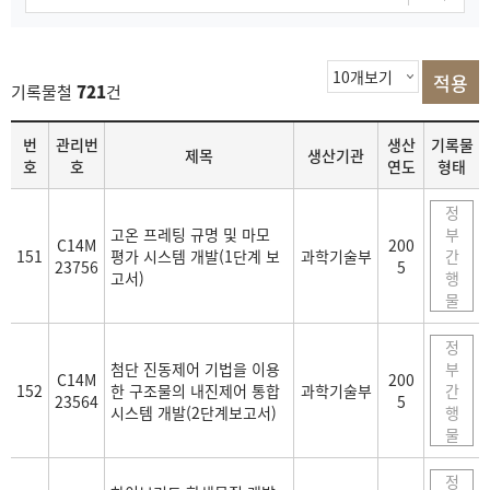
기록물철
721
건
목
번
관리번
생산
기록물
제목
생산기관
록
호
호
연도
형태
정
고온 프레팅 규명 및 마모
부
C14M
200
151
평가 시스템 개발(1단계 보
과학기술부
간
23756
5
고서)
행
물
정
첨단 진동제어 기법을 이용
부
C14M
200
152
한 구조물의 내진제어 통합
과학기술부
간
23564
5
시스템 개발(2단계보고서)
행
물
정