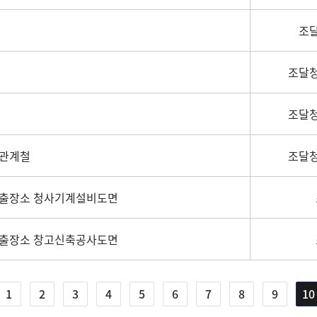
조
조달청
조달청
 관계철
조달청
릉출장소 청사기계설비도면
릉출장소 창고신축공사도면
1
2
3
4
5
6
7
8
9
10