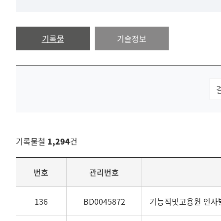
기록물
기술정보
기록물철
1,294
건
목록
번호
관리번호
136
BD0045872
기능직및고용원 인사