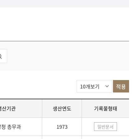
생산기관
생산연도
기록물형태
달청 총무과
1973
일반문서