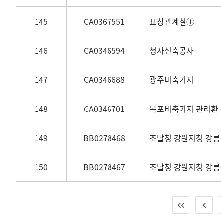
145
CA0367551
표창관계철①
146
CA0346594
청사신축공사
147
CA0346688
광주비축기지
148
CA0346701
목포비축기지 관리환
149
BB0278468
조달청 강원지청 강
150
BB0278467
조달청 강원지청 강