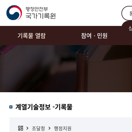
통합
기록물 열람
참여ㆍ민원
계열기술정보 -기록물
조달청
행정지원