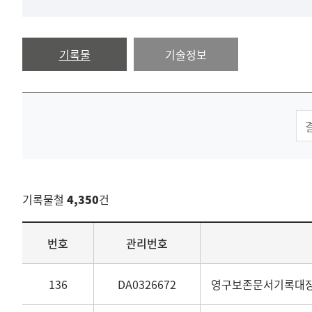
기록물
기술정보
기록물철
4,350
건
목록
번호
관리번호
136
DA0326672
영구보존문서기록대장