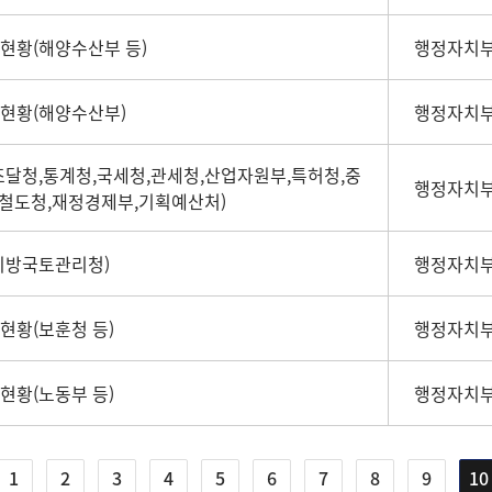
산현황(해양수산부 등)
행정자치부
산현황(해양수산부)
행정자치부
(조달청,통계청,국세청,관세청,산업자원부,특허청,중
행정자치부
철도청,재정경제부,기획예산처)
(지방국토관리청)
행정자치부
현황(보훈청 등)
행정자치부
현황(노동부 등)
행정자치부
1
2
3
4
5
6
7
8
9
10