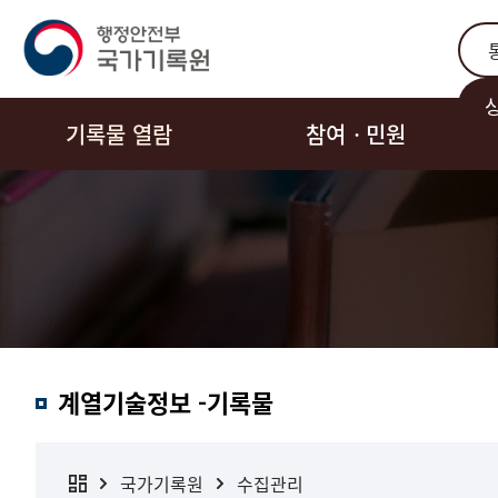
통합
기록물 열람
참여ㆍ민원
계열기술정보 -기록물
국가기록원
수집관리