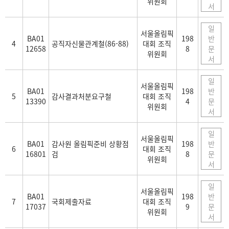
위원회
서
일
서울올림픽
BA01
198
반
4
공직자신물관계철(86-88)
대회 조직
12658
8
문
위원회
서
일
서울올림픽
BA01
198
반
5
감사결과처분요구철
대회 조직
13390
4
문
위원회
서
일
서울올림픽
BA01
감사원 올림픽준비 상황점
198
반
6
대회 조직
16801
검
8
문
위원회
서
일
서울올림픽
BA01
198
반
7
국회제출자료
대회 조직
17037
9
문
위원회
서