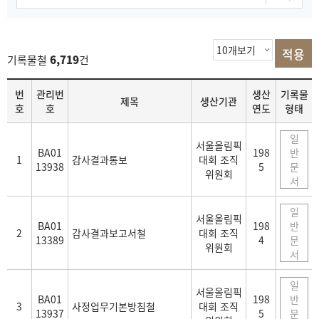
기록물철
6,719
건
목
번
관리번
생산
기록물
제목
생산기관
록
호
호
연도
형태
일
서울올림픽
BA01
198
반
1
감사결과통보
대회 조직
13938
5
문
위원회
서
일
서울올림픽
BA01
198
반
2
감사결과보고서철
대회 조직
13389
4
문
위원회
서
일
서울올림픽
BA01
198
반
3
사정업무기본방침철
대회 조직
13937
5
문