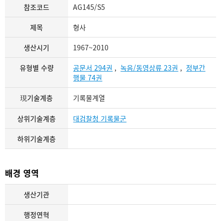
참조코드
AG145/S5
제목
형사
생산시기
1967~2010
유형별 수량
공문서 294권
,
녹음/동영상류 23권
,
정부간
행물 74권
現기술계층
기록물계열
상위기술계층
대검찰청 기록물군
하위기술계층
배경 영역
생산기관
행정연혁