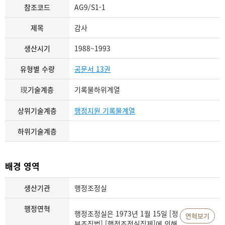
참조코드
AG9/S1-1
제목
감사
생산시기
1988~1993
유형별 수량
공문서 13권
現기술계층
기록물하위계열
상위기술계층
행정지원 기록물계열
하위기술계층
배경 영역
생산기관
행정조정실
행정연혁
행정조정실은 1973년 1월 15일 [정
연혁보기
부조직법] [행정조정실직제]에 의해