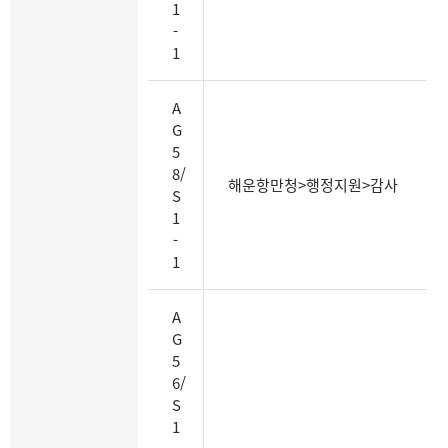
1
을
-
보
1
여
주
는
A
표
G
5
8/
해운항만청>행정지원>감사
S
1
-
1
A
G
5
6/
S
1