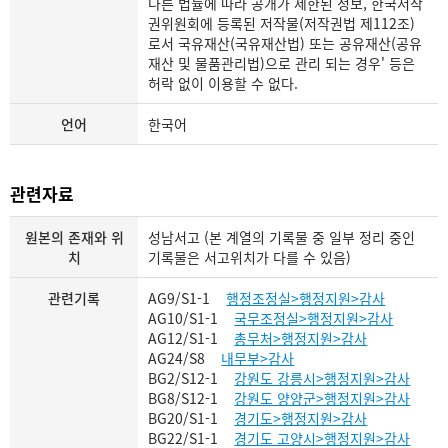
다른 법률에 따라 공개가 제한된 정보, 한국저작
권위원회에 등록된 저작물(저작권법 제112조)
로서 국유재산(국유재산법) 또는 공유재산(공유
재산 및 물품관리법)으로 관리 되는 경우' 등은
허락 없이 이용할 수 없다.
언어
한국어
관련자료
원본의 존재와 위
성남서고 (본 계열의 기록물 중 일부 정리 중인
치
기록물은 서고위치가 다를 수 있음)
관련기록
AG9/S1-1
행정조정실>행정지원>감사
AG10/S1-1
국무조정실>행정지원>감사
AG12/S1-1
총무처>행정지원>감사
AG24/S8
내무부>감사
BG2/S12-1
강원도 강릉시>행정지원>감사
BG8/S12-1
강원도 양양군>행정지원>감사
BG20/S1-1
경기도>행정지원>감사
BG22/S1-1
경기도 고양시>행정지원>감사