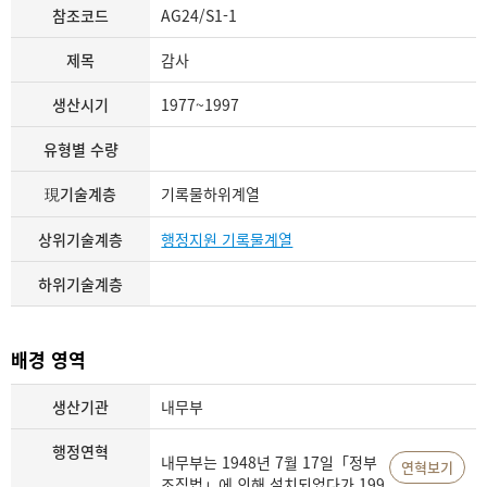
참조코드
AG24/S1-1
제목
감사
생산시기
1977~1997
유형별 수량
現기술계층
기록물하위계열
상위기술계층
행정지원 기록물계열
하위기술계층
배경 영역
생산기관
내무부
행정연혁
내무부는 1948년 7월 17일「정부
연혁보기
조직법」에 의해 설치되었다가 199