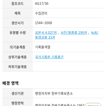
참조코드
AG17/S6
제목
수집관리
생산시기
1544~2008
유형별 수량
공문서 4,027권
,
사진/필름류 290권
,
녹음/
동영상류 33권
現기술계층
기록물계열
상위기술계층
국가기록원 기록물군
하위기술계층
배경 영역
생산기관
행정자치부 정부기록보존소
행정연혁
행정자치부 정부기록보존소는 1962