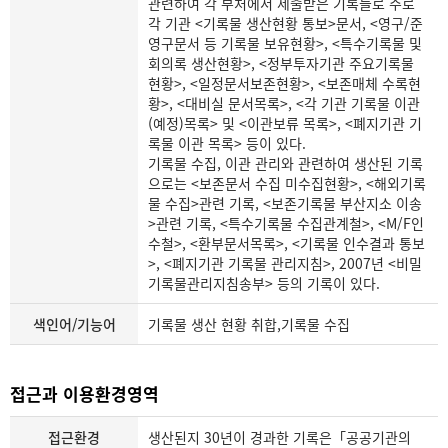
관련하여 각 부처에서 제출받은 기록들로 주로
각 기관 <기록물 생산현황 통보>문서, <영구/준
영구문서 등 기록물 보유현황>, <특수기록물 및
회의록 생산현황>, <정부투자기관 주요기록물
현황>, <일정문서보존현황>, <보존매체 수록현
황>, <대비실 문서목록>, <각 기관 기록물 이관
(예정)목록> 및 <이관보류 목록>, <폐지기관 기
록물 이관 목록> 등이 있다.
기록물 수집, 이관 관리와 관련하여 생산된 기록
으로는 <보존문서 수집 미수집현황>, <해외기록
물 수집>관련 기록, <보존기록물 부산지소 이송
>관련 기록, <특수기록물 수집관계철>, <M/F인
수철>, <환부문서목록>, <기록물 인수결과 통보
>, <폐지기관 기록물 관리지침>, 2007년 <비밀
기록물관리지침송부> 등의 기록이 있다.
색인어/기능어
기록물 생산 현황 취합,기록물 수집
접근과 이용환경영역
접근환경
생산된지 30년이 경과한 기록은「공공기관의