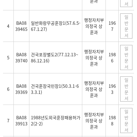
훈과
서
일
행정자치부
BA08
일반화랑무공훈장1(57.6.5-
196
반
4
의정국 상
39465
67.1.27)
7
문
훈과
서
일
행정자치부
BA08
건국포장별도2(77.12.13~
198
반
5
의정국 상
39740
86.12.16)
6
문
훈과
서
일
행정자치부
BA08
건국훈장국민장1(50.3.1-6
196
반
6
의정국 상
39369
3.3.1)
3
문
훈과
서
일
행정자치부
BA08
1988년도외국훈장패용허가
198
반
7
의정국 상
39913
2(2-2)
8
문
훈과
서