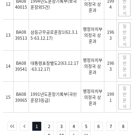
BA08
1994년도훈장기록부(보국
199
반
12
의정국 상
40015
훈장외5건)
4
문
훈과
서
일
행정자치부
BA08
삼등근무공로훈장1(62.3.1
196
반
13
의정국 상
39513
5-63.12.17)
3
문
훈과
서
일
행정자치부
BA08
대통령표창별도2(63.12.17
196
반
14
의정국 상
39541
-63.12.17)
3
문
훈과
서
일
행정자치부
BA08
1991년도훈장기록부(국민
199
반
15
의정국 상
39965
훈장3등급)
1
문
훈과
서
1
2
3
4
5
6
7
8