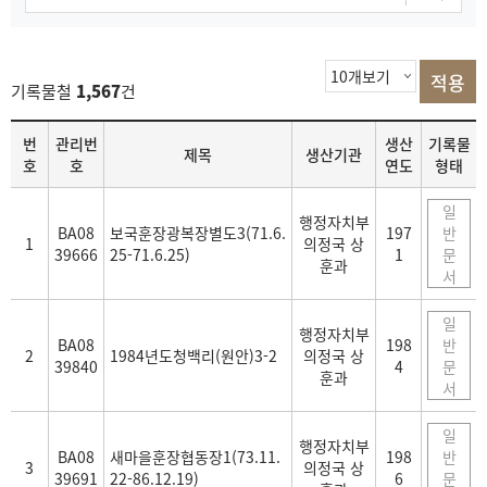
기록물철
1,567
건
목
번
관리번
생산
기록물
제목
생산기관
록
호
호
연도
형태
일
행정자치부
BA08
보국훈장광복장별도3(71.6.
197
반
1
의정국 상
39666
25-71.6.25)
1
문
훈과
서
일
행정자치부
BA08
198
반
2
1984년도청백리(원안)3-2
의정국 상
39840
4
문
훈과
서
일
행정자치부
BA08
새마을훈장협동장1(73.11.
198
반
3
의정국 상
39691
22-86.12.19)
6
문