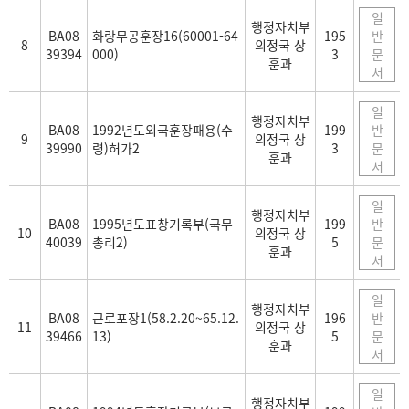
일
행정자치부
BA08
화랑무공훈장16(60001-64
195
반
8
의정국 상
39394
000)
3
문
훈과
서
일
행정자치부
BA08
1992년도외국훈장패용(수
199
반
9
의정국 상
39990
령)허가2
3
문
훈과
서
일
행정자치부
BA08
1995년도표창기록부(국무
199
반
10
의정국 상
40039
총리2)
5
문
훈과
서
일
행정자치부
BA08
근로포장1(58.2.20~65.12.
196
반
11
의정국 상
39466
13)
5
문
훈과
서
일
행정자치부