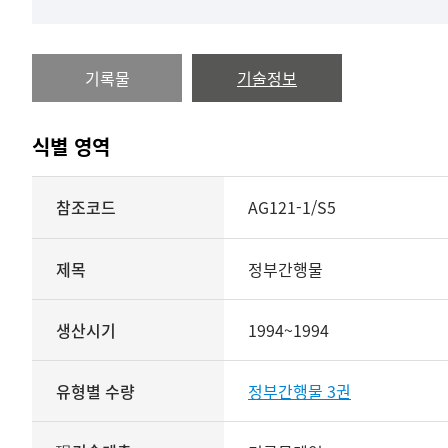
기록물
기술정보
식별 영역
식별
참조코드
AG121-1/S5
영역
상세보기
제목
정부간행물
생산시기
1994~1994
유형별 수량
정부간행물 3권