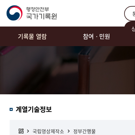
통합
기록물 열람
참여ㆍ민원
계열기술정보
국립영상제작소
정부간행물