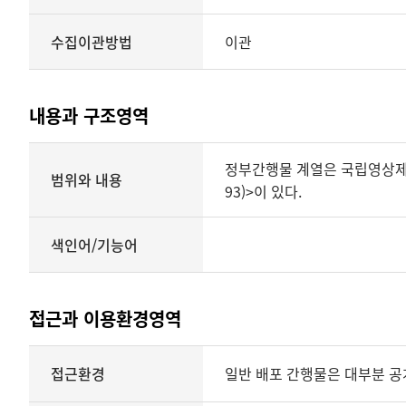
수집이관방법
이관
내용과 구조영역
내용과
정부간행물 계열은 국립영상제작
구조영역
범위와 내용
93)>이 있다.
색인어/기능어
접근과 이용환경영역
내용과
접근환경
일반 배포 간행물은 대부분 공
구조영역
상세보기