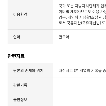
국가 또는 지방자치단체가 업무상
이터법 제3조)으로도 이용 가능
이용환경
경우, 개인의 사생활(초상권 
로서 국유재산(국유재산법) 또
언어
한국어
관련자료
내용과
원본의 존재와 위치
대전서고 (본 계열의 기록물 중
구조영역
상세보기
관련기록
출판정보