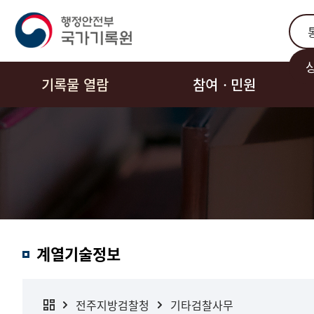
통합
기록물 열람
참여ㆍ민원
계열기술정보
전주지방검찰청
기타검찰사무