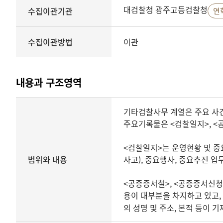
대검찰청 광주고등검찰청
수집이관기관
연
수집이관방법
이관
내용과 구조영역
내용과
기타검찰사무 계열은 주요 사건
구조영역
주요기록물은 <검찰일지>, <
<검찰일지>는 운영현황 및 중요
범위와 내용
사고), 중요행사, 중요추진 업무
<공증증서철>, <공증증서신청
용이 대부분을 차지하고 있고, 
의 성명 및 주소, 본적 등이 