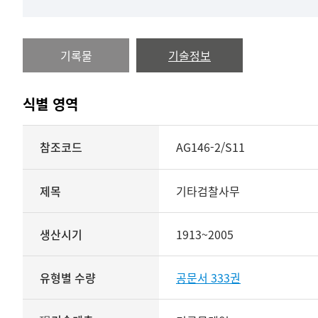
기록물
기술정보
식별 영역
식별
참조코드
AG146-2/S11
영역
상세보기
제목
기타검찰사무
생산시기
1913~2005
유형별 수량
공문서 333권