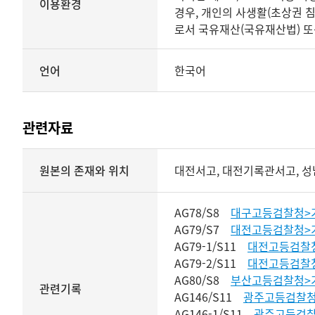
이용환경
경우, 개인의 사생활(초상권 
로서 국유재산(국유재산법) 또
언어
한국어
관련자료
내용과
원본의 존재와 위치
대전서고, 대전기록관서고, 성
구조영역
상세보기
AG78/S8
대구고등검찰청>
AG79/S7
대전고등검찰청>
AG79-1/S11
대전고등검찰
AG79-2/S11
대전고등검찰
AG80/S8
부산고등검찰청>
관련기록
AG146/S11
광주고등검찰청
AG146-1/S11
광주고등검찰