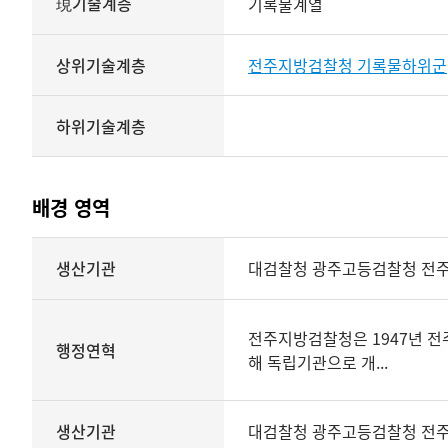
現기술계층
기록물계열
상위기술계층
전주지방검찰청 기록물하위군
하위기술계층
배경 영역
배경
생산기관
대검찰청 광주고등검찰청 전
영역
상세보기
전주지방검찰청은 1947년 전
행정연혁
해 독립기관으로 개...
생산기관
대검찰청 광주고등검찰청 전