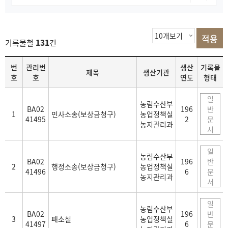
기록물철
131
건
목
번
관리번
생산
기록물
제목
생산기관
록
호
호
연도
형태
일
농림수산부
BA02
196
반
1
민사소송(보상금청구)
농업정책실
41495
2
문
농지관리과
서
일
농림수산부
BA02
196
반
2
행정소송(보상금청구)
농업정책실
41496
6
문
농지관리과
서
일
농림수산부
BA02
196
반
3
패소철
농업정책실
41497
6
문