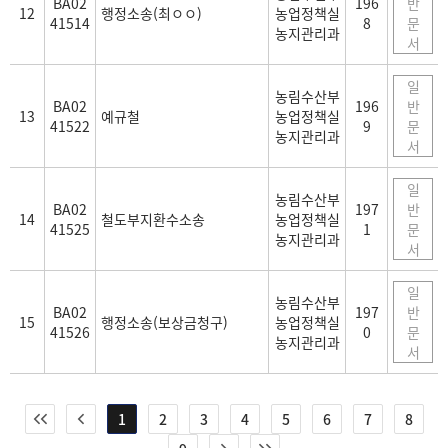
BA02
196
반
12
행정소송(최ㅇㅇ)
농업정책실
41514
8
문
농지관리과
서
일
농림수산부
BA02
196
반
13
예규철
농업정책실
41522
9
문
농지관리과
서
일
농림수산부
BA02
197
반
14
철도부지환수소송
농업정책실
41525
1
문
농지관리과
서
일
농림수산부
BA02
197
반
15
행정소송(보상금청구)
농업정책실
41526
0
문
농지관리과
서
1
2
3
4
5
6
7
8