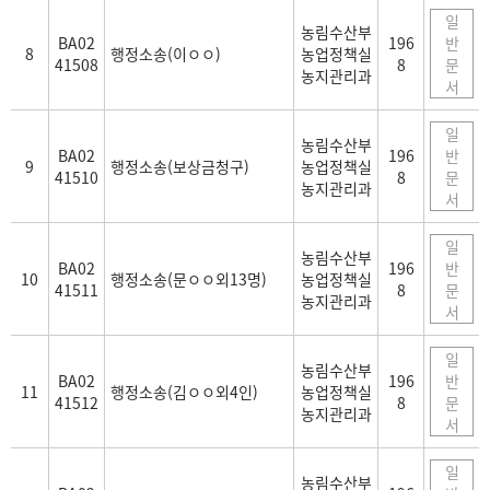
일
농림수산부
BA02
196
반
8
행정소송(이ㅇㅇ)
농업정책실
41508
8
문
농지관리과
서
일
농림수산부
BA02
196
반
9
행정소송(보상금청구)
농업정책실
41510
8
문
농지관리과
서
일
농림수산부
BA02
196
반
10
행정소송(문ㅇㅇ외13명)
농업정책실
41511
8
문
농지관리과
서
일
농림수산부
BA02
196
반
11
행정소송(김ㅇㅇ외4인)
농업정책실
41512
8
문
농지관리과
서
일
농림수산부