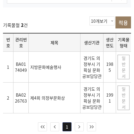
기록물철
2
건
목
번
관리번
생산
기록물
제목
생산기관
록
호
호
연도
형태
경기도 의
일
BA01
정부시 기
198
반
1
지방문화예술행사
74049
획실 문화
5
문
공보담당관
서
경기도 의
일
BA02
정부시 기
199
반
2
제4회 의정부문화상
26763
획실 문화
1
문
공보담당관
서
1