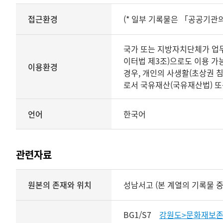
내용과
접근환경
(* 일부 기록물은 「공공기관
구조영역
상세보기
국가 또는 지방자치단체가 업무상
이터법 제3조)으로도 이용 가능
이용환경
경우, 개인의 사생활(초상권 
로서 국유재산(국유재산법) 또
언어
한국어
관련자료
내용과
원본의 존재와 위치
성남서고 (본 계열의 기록물 중
구조영역
상세보기
BG1/S7
강원도>문화재보