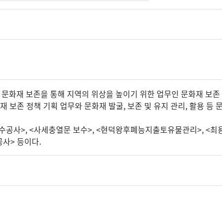
화재 보존을 통해 지역의 위상을 높이기 위한 업무인 문화재 보존 종
재 보존 정책 기획 업무와 문화재 발굴, 보존 및 유지 관리, 활용 등 
공사>, <사세충열문 보수>, <현덕왕후폐능지출토유물관리>, <최용
사> 등이다.