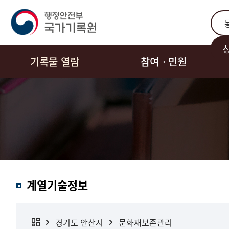
통합
기록물 열람
참여ㆍ민원
계열기술정보
경기도 안산시
문화재보존관리