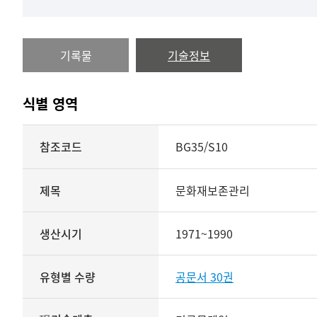
기록물
기술정보
식별 영역
식별
참조코드
BG35/S10
영역
상세보기
제목
문화재보존관리
생산시기
1971~1990
유형별 수량
공문서 30권