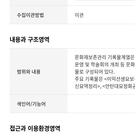
수집이관방법
이관
내용과 구조영역
내용과
문화재보존관리 기록물계열은 문
구조영역
운영 및 학술회의 개최 등 문화
범위와 내용
물로 구성되어 있다.
주요 기록물은 <이익선생묘보수
신묘역정리>, <안탄대묘정화공
색인어/기능어
접근과 이용환경영역