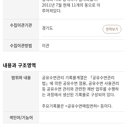
2011년 7월 현재 11개의 동으로 이
루어져있다.
수집이관기관
경기도
연혁보기
수집이관방법
이관
내용과 구조영역
범위와 내용
공유수면관리 기록물계열은 「공유수면관리
법」에 의한 공유수면 점용, 공유수면 사용관리
등 공유수면 관리와 관련한 제반 업무를 수행하
는 과정에서 생산된 기록물로 구성되어 있다.
주요기록물은 <공유수면매립면허> 등이다.
색인어/기능어