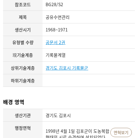
참조코드
BG28/S2
제목
공유수면관리
생산시기
1968~1971
유형별 수량
공문서 2권
現기술계층
기록물계열
상위기술계층
경기도 김포시 기록물군
하위기술계층
배경 영역
생산기관
경기도 김포시
행정연혁
1998년 4월 1일 김포군이 도농복합
연혁보기
형태의 시로 승격하며 설치되었다.