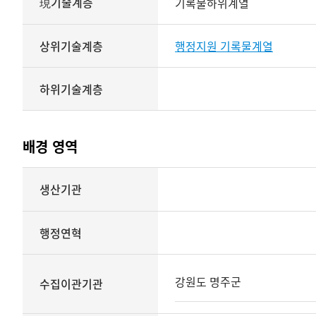
現기술계층
기록물하위계열
상위기술계층
행정지원 기록물계열
하위기술계층
배경 영역
배경
생산기관
영역
상세보기
행정연혁
강원도 명주군
수집이관기관