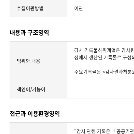
수집이관방법
이관
내용과 구조영역
내용과
감사 기록물하위계열은 감사원 
구조영역
정에서 생산된 기록물로 구성되
범위와 내용
주요기록물은 <감사결과처분요
색인어/기능어
접근과 이용환경영역
내용과
"감사 관련 기록은 「공공기
구조영역