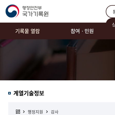
통합
기록물 열람
참여ㆍ민원
계열기술정보
행정지원
감사