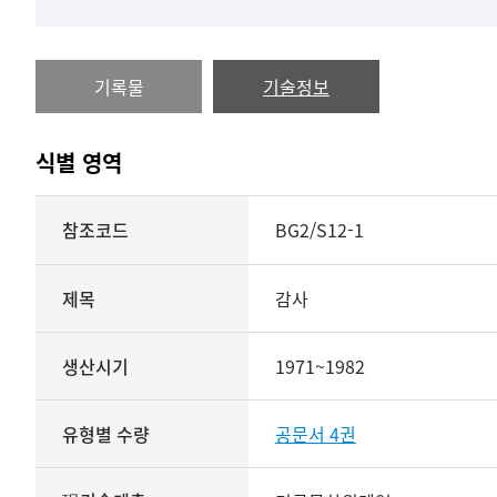
기록물
기술정보
식별 영역
식별
참조코드
BG2/S12-1
영역
상세보기
제목
감사
생산시기
1971~1982
유형별 수량
공문서 4권