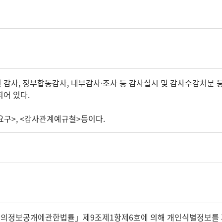
감사, 정부합동감사, 내부감사·조사 등 감사실시 및 감사수감처분 등
어 있다.
구>, <감사관계예규철>등이다.
관의정보공개에관한법률」제9조제1항제6호에 의해 개인식별정보를 