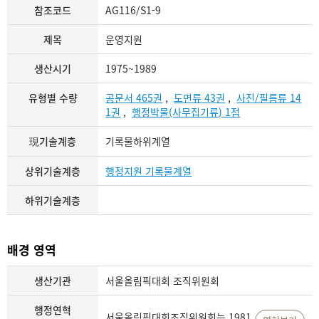
참조코드
AG116/S1-9
제목
운영지원
생산시기
1975~1989
유형별 수량
공문서 465권
,
도면류 43권
,
사진/필름류 14
1권
,
행정박물(사무집기류) 1점
現기술계층
기록물하위계열
상위기술계층
행정지원 기록물계열
하위기술계층
배경 영역
생산기관
서울올림픽대회 조직위원회
행정연혁
서울올림픽대회조직위원회는 1981