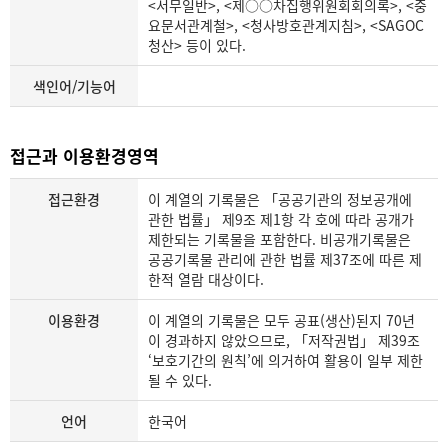
<서무일반>, <제○○차집행위원회회의록>, <중
요문서관계철>, <청사방호관계지침>, <SAGOC
청산> 등이 있다.
색인어/기능어
접근과 이용환경영역
접근환경
이 계열의 기록물은 「공공기관의 정보공개에
관한 법률」 제9조 제1항 각 호에 따라 공개가
제한되는 기록물을 포함한다. 비공개기록물은
공공기록물 관리에 관한 법률 제37조에 따른 제
한적 열람 대상이다.
이용환경
이 계열의 기록물은 모두 공표(생산)된지 70년
이 경과하지 않았으므로, 「저작권법」 제39조
‘보호기간의 원칙’에 의거하여 활용이 일부 제한
될 수 있다.
언어
한국어