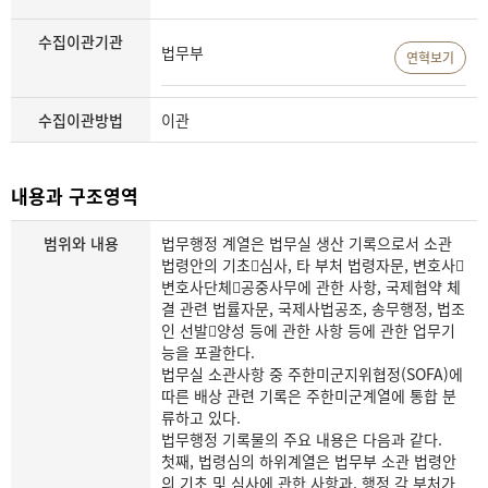
수집이관기관
법무부
연혁보기
수집이관방법
이관
내용과 구조영역
범위와 내용
법무행정 계열은 법무실 생산 기록으로서 소관
법령안의 기초심사, 타 부처 법령자문, 변호사
변호사단체공중사무에 관한 사항, 국제협약 체
결 관련 법률자문, 국제사법공조, 송무행정, 법조
인 선발양성 등에 관한 사항 등에 관한 업무기
능을 포괄한다.
법무실 소관사항 중 주한미군지위협정(SOFA)에
따른 배상 관련 기록은 주한미군계열에 통합 분
류하고 있다.
법무행정 기록물의 주요 내용은 다음과 같다.
첫째, 법령심의 하위계열은 법무부 소관 법령안
의 기초 및 심사에 관한 사항과, 행정 각 부처가