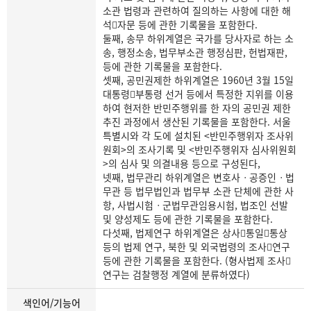
소관 법령과 관련하여 질의하는 사항에 대한 해
석자문 등에 관한 기록물을 포함한다.
둘째, 송무 하위계열은 국가를 당사자로 하는 소
송, 행정소송, 법무부소관 행정심판, 헌법재판,
등에 관한 기록물을 포함한다.
셋째, 공민권제한 하위계열은 1960년 3월 15일
대통령부통령 선거 등에서 특정한 지위를 이용
하여 현저한 반민주행위를 한 자의 공민권 제한
추진 과정에서 생산된 기록물을 포함한다. 서울
특별시와 각 도에 설치된 <반민주행위자 조사위
원회>의 조사기록 및 <반민주행위자 심사위원회
>의 심사 및 의결내용 등으로 구성된다,
넷째, 법무관리 하위계열은 변호사ㆍ공증인ㆍ법
무관 등 법무법인과 법무부 소관 단체에 관한 사
항, 사법시험ㆍ군법무관임용시험, 법조인 선발
및 양성제도 등에 관한 기록물을 포함한다.
다섯째, 법제연구 하위계열은 상사통일통상
등의 법제 연구, 북한 및 외국법령의 조사연구
등에 관한 기록물을 포함한다. (형사법제 조사
연구는 검찰행정 계열에 분류하였다)
색인어/기능어