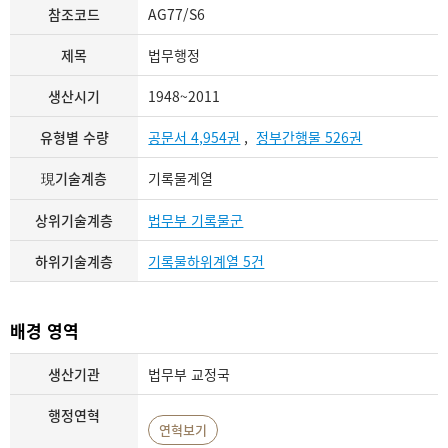
참조코드
AG77/S6
제목
법무행정
생산시기
1948~2011
유형별 수량
공문서 4,954권
,
정부간행물 526권
現기술계층
기록물계열
상위기술계층
법무부 기록물군
하위기술계층
기록물하위계열 5건
배경 영역
생산기관
법무부 교정국
행정연혁
연혁보기