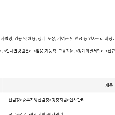
발령, 임용 및 채용, 징계, 포상, 기여금 및 연금 등 인사관리 과
 <인사발령원본>, <임용(기능직, 고용직)>, <징계의결서철>, <신
제목
산림청>중부지방산림청>행정지원>인사관리
국무조정실>행정지원>인사관리