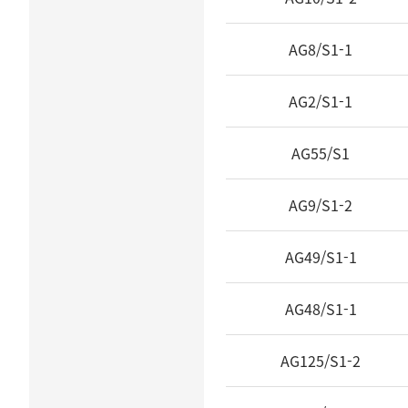
를
가
AG8/S1-1
진
기
록
AG2/S1-1
물
계
AG55/S1
열
의
AG9/S1-2
참
조
코
AG49/S1-1
드,
제
AG48/S1-1
목
을
보
AG125/S1-2
여
주