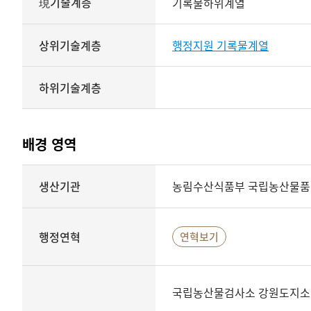
現기술계층
기록물하위계열
상위기술계층
행정지원 기록물계열
하위기술계층
배경 영역
배경
생산기관
농림수산식품부 국립농산물
영역
상세보기
행정연혁
연혁보기
국립농산물검사소 강원도지소