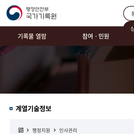
통합
기록물 열람
참여ㆍ민원
계열기술정보
행정지원
인사관리