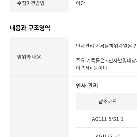
수집이관방법
이관
내용과 구조영역
내용과
인사관리 기록물하위계열은 인사
구조영역
범위와 내용
주요 기록물은 <인사발령대장>,
이력서> 등이다.
인사 관리
동
참조코드
일
한
기
AG111-5/S1-1
능
어
AG10/S1-2