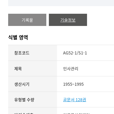
기록물
기술정보
식별 영역
식별
참조코드
AG52-1/S1-1
영역
상세보기
제목
인사관리
생산시기
1955~1995
유형별 수량
공문서 128권