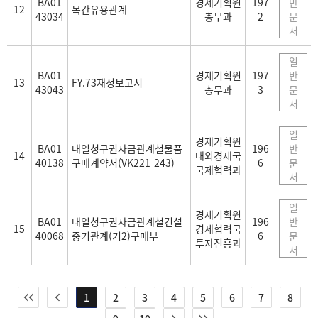
BA01
경제기획원
197
반
12
목간유용관계
43034
총무과
2
문
서
일
BA01
경제기획원
197
반
13
FY.73재정보고서
43043
총무과
3
문
서
일
경제기획원
BA01
대일청구권자금관계철물품
196
반
14
대외경제국
40138
구매계약서(VK221-243)
6
문
국제협력과
서
일
경제기획원
BA01
대일청구권자금관계철건설
196
반
15
경제협력국
40068
중기관계(기2)구매부
6
문
투자진흥과
서
1
2
3
4
5
6
7
8