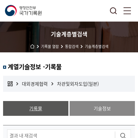
기술계층별검색
기록물 열람
통합검색
기술계층별검색
계열기술정보 -기록물
대외경제협력
차관및외자도입(일본)
기록물
기술정보