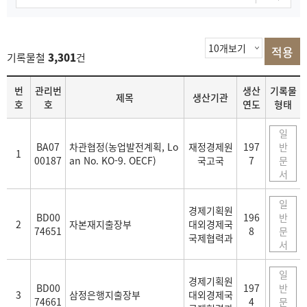
기록물철
3,301
건
목
번
관리번
생산
기록물
제목
생산기관
록
호
호
연도
형태
일
BA07
차관협정(농업발전계획, Lo
재정경제원
197
반
1
00187
an No. KO-9. OECF)
국고국
7
문
서
일
경제기획원
BD00
196
반
2
자본재지출장부
대외경제국
74651
8
문
국제협력과
서
일
경제기획원
BD00
197
반
3
삼정은행지출장부
대외경제국
74661
4
문