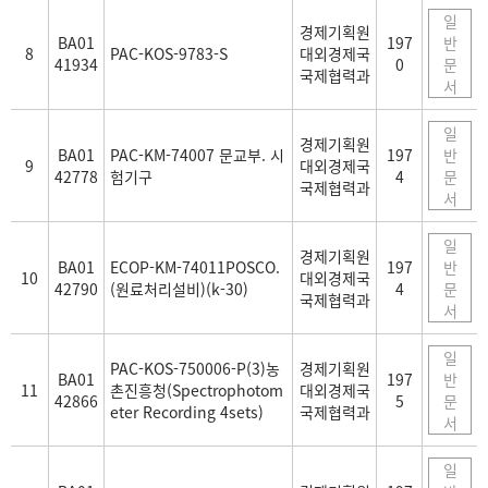
일
경제기획원
BA01
197
반
8
PAC-KOS-9783-S
대외경제국
41934
0
문
국제협력과
서
일
경제기획원
BA01
PAC-KM-74007 문교부. 시
197
반
9
대외경제국
42778
험기구
4
문
국제협력과
서
일
경제기획원
BA01
ECOP-KM-74011POSCO.
197
반
10
대외경제국
42790
(원료처리설비)(k-30)
4
문
국제협력과
서
일
PAC-KOS-750006-P(3)농
경제기획원
BA01
197
반
11
촌진흥청(Spectrophotom
대외경제국
42866
5
문
eter Recording 4sets)
국제협력과
서
일