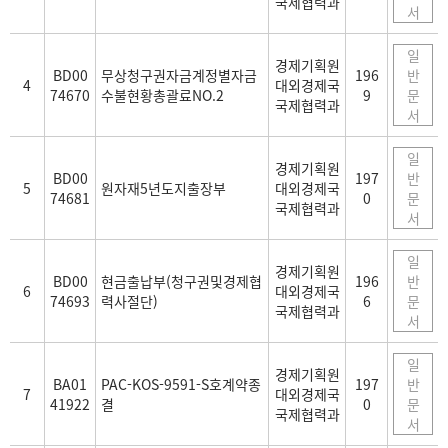
국제협력과
서
일
경제기획원
BD00
무상청구권자금계정별자금
196
반
4
대외경제국
74670
수불현황총괄료NO.2
9
문
국제협력과
서
일
경제기획원
BD00
197
반
5
원자재5년도지출장부
대외경제국
74681
0
문
국제협력과
서
일
경제기획원
BD00
현금출납부(청구권및경제협
196
반
6
대외경제국
74693
력사절단)
6
문
국제협력과
서
일
경제기획원
BA01
PAC-KOS-9591-S호계약종
197
반
7
대외경제국
41922
결
0
문
국제협력과
서