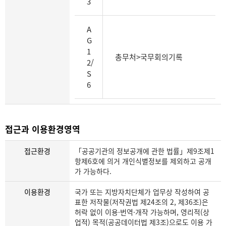
3
드,
제
목
A
을
G
보
1
총무처>국무회의기록
여
2/
주
S
는
6
표
접근과 이용환경영역
접근환경
「공공기관의 정보공개에 관한 법률」제9조제1
항제6호에 의거 개인식별정보를 제외하고 공개
가 가능하다.
이용환경
국가 또는 지방자치단체가 업무상 작성하여 공
표한 저작물(저작권법 제24조의 2, 제36조)은
허락 없이 이용·번역·개작 가능하며, 영리적(상
업적) 목적(공공데이터법 제3조)으로도 이용 가