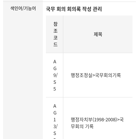
색인어/기능어
국무 회의 회의록 작성 관리
동
참
일
조
한
제목
코
기
드
능
어
를
A
가
G
진
9/
행정조정실>국무회의기록
기
S
록
5
물
계
A
열
G
의
1
행정자치부(1998-2008)>국
참
3/
무회의 기록
조
S
코