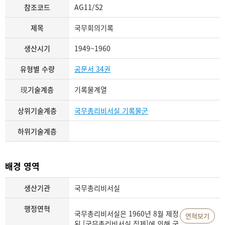
참조코드
AG11/S2
제목
국무회의기록
생산시기
1949~1960
유형별 수량
공문서 34권
現기술계층
기록물계열
상위기술계층
국무총리비서실 기록물군
하위기술계층
배경 영역
생산기관
국무총리비서실
행정연혁
국무총리비서실은 1960년 8월 제정
연혁보기
된 [국무총리비서실 직제]에 의해 국