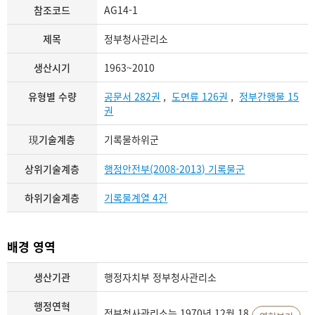
참조코드
AG14-1
제목
정부청사관리소
생산시기
1963~2010
유형별 수량
공문서 282권
,
도면류 126권
,
정부간행물 15
권
現기술계층
기록물하위군
상위기술계층
행정안전부(2008-2013) 기록물군
하위기술계층
기록물계열 4건
배경 영역
생산기관
행정자치부 정부청사관리소
행정연혁
정부청사관리소는 1970년 12월 18