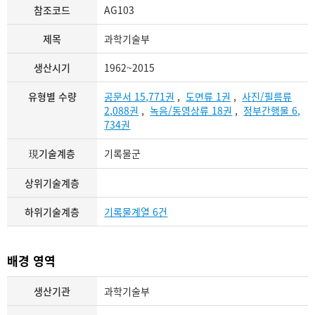
참조코드
AG103
제목
과학기술부
생산시기
1962~2015
유형별 수량
공문서 15,771권
,
도면류 1권
,
사진/필름류
2,088권
,
녹음/동영상류 18권
,
정부간행물 6,
734권
現기술계층
기록물군
상위기술계층
하위기술계층
기록물계열 6건
배경 영역
생산기관
과학기술부