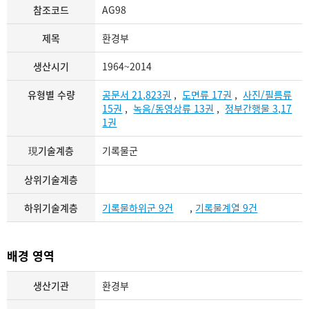
참조코드
AG98
제목
환경부
생산시기
1964~2014
유형별 수량
공문서 21,823권
,
도면류 17권
,
사진/필름류
15권
,
녹음/동영상류 13권
,
정부간행물 3,17
1권
現기술계층
기록물군
상위기술계층
하위기술계층
기록물하위군 9건
,
기록물계열 9건
배경 영역
생산기관
환경부