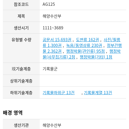
참조코드
AG125
제목
해양수산부
생산시기
1111~3689
유형별 수량
공문서 15,693권
,
도면류 162권
,
사진/필름
류 1,300권
,
녹음/동영상류 230권
,
정부간행
물 2,362권
,
행정박물(관인류) 95점
,
행정박
물(사무집기류) 2점
,
행정박물(기타) 1점
現기술계층
기록물군
상위기술계층
하위기술계층
기록물하위군 13건
,
기록물계열 13건
배경 영역
생산기관
해양수산부