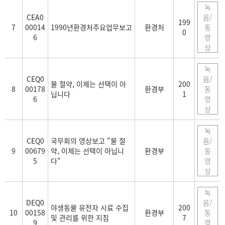
녹
CEA0
음/
199
7
00014
1990년환경처주요업무보고
환경처
동
0
6
영
상
녹
CEQ0
음/
물 절약, 이제는 선택이 아
200
8
00178
환경부
동
닙니다
1
6
영
상
녹
CEQ0
국무회의 영상보고 "물 절
음/
9
00679
약, 이제는 선택이 아닙니
환경부
동
5
다"
영
상
녹
DEQ0
음/
야생동물 유전자 시료 수집
200
10
00158
환경부
동
및 관리를 위한 지침
7
9
영