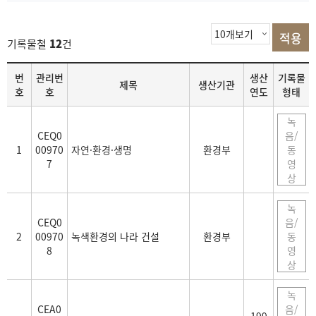
기록물철
12
건
목
번
관리번
생산
기록물
제목
생산기관
록
호
호
연도
형태
녹
CEQ0
음/
1
00970
자연·환경·생명
환경부
동
7
영
상
녹
CEQ0
음/
2
00970
녹색환경의 나라 건설
환경부
동
8
영
상
녹
CEA0
음/