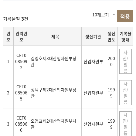
기록물철
3
건
목
번
관리번
생산
기록물
제목
생산기관
록
호
호
연도
형태
사
CET0
김영호제3대산업자원부장
200
진/
1
08509
산업자원부
관
0
필
2
름
사
CET0
정덕구제2대산업자원부장
199
진/
2
08506
산업자원부
관
9
필
5
름
사
CET0
오영교제2대산업자원부차
199
진/
3
08506
산업자원부
관
9
필
6
름