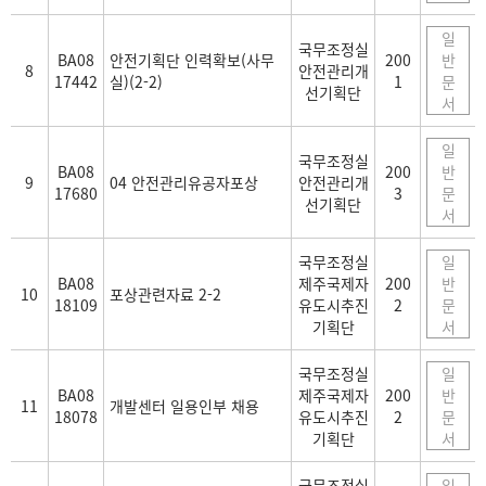
일
국무조정실
BA08
안전기획단 인력확보(사무
200
반
8
안전관리개
17442
실)(2-2)
1
문
선기획단
서
일
국무조정실
BA08
200
반
9
04 안전관리유공자포상
안전관리개
17680
3
문
선기획단
서
국무조정실
일
BA08
제주국제자
200
반
10
포상관련자료 2-2
18109
유도시추진
2
문
기획단
서
국무조정실
일
BA08
제주국제자
200
반
11
개발센터 일용인부 채용
18078
유도시추진
2
문
기획단
서
국무조정실
일