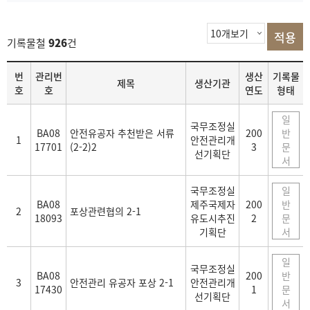
기록물철
926
건
목
번
관리번
생산
기록물
제목
생산기관
록
호
호
연도
형태
일
국무조정실
BA08
안전유공자 추천받은 서류
200
반
1
안전관리개
17701
(2-2)2
3
문
선기획단
서
국무조정실
일
BA08
제주국제자
200
반
2
포상관련협의 2-1
18093
유도시추진
2
문
기획단
서
일
국무조정실
BA08
200
반
3
안전관리 유공자 포상 2-1
안전관리개
17430
1
문
선기획단
서