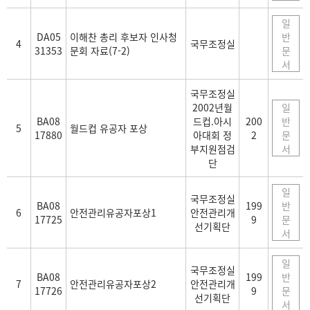
일
DA05
이해찬 총리 후보자 인사청
반
4
국무조정실
31353
문회 자료(7-2)
문
서
국무조정실
2002년월
일
BA08
드컵.아시
200
반
5
월드컵 유공자 포상
17880
아대회 정
2
문
부지원점검
서
단
일
국무조정실
BA08
199
반
6
안전관리유공자포상1
안전관리개
17725
9
문
선기획단
서
일
국무조정실
BA08
199
반
7
안전관리유공자포상2
안전관리개
17726
9
문
선기획단
서