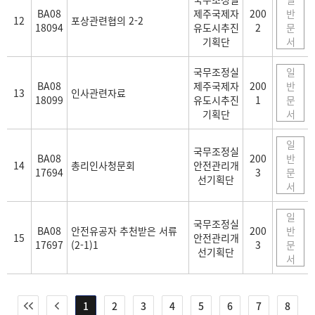
BA08
제주국제자
200
반
12
포상관련협의 2-2
18094
유도시추진
2
문
기획단
서
국무조정실
일
BA08
제주국제자
200
반
13
인사관련자료
18099
유도시추진
1
문
기획단
서
일
국무조정실
BA08
200
반
14
총리인사청문회
안전관리개
17694
3
문
선기획단
서
일
국무조정실
BA08
안전유공자 추천받은 서류
200
반
15
안전관리개
17697
(2-1)1
3
문
선기획단
서
1
2
3
4
5
6
7
8