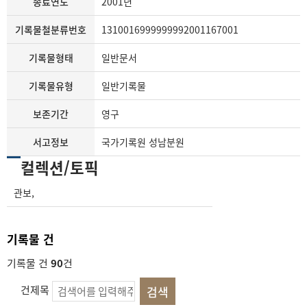
종료연도
2001년
기록물철분류번호
1310016999999992001167001
기록물형태
일반문서
기록물유형
일반기록물
보존기간
영구
서고정보
국가기록원 성남분원
컬렉션/토픽
관보
,
기록물 건
기록물 건
90
건
건제목