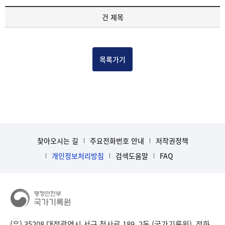
기
건 제목
록
물
건
목
목록가기
록
-
건-
열
번
호,
건
찾아오시는 길
주요전화번호 안내
저작권정책
제
목
개인정보처리방침
검색도움말
FAQ
을
보
여
주
는
표
(우) 35208 대전광역시 서구 청사로 189, 2동 (국가기록원), 전화