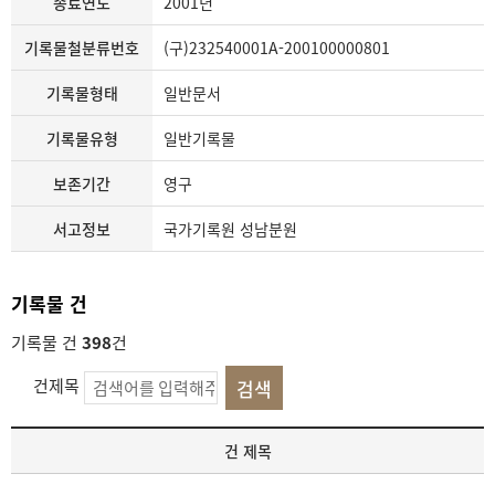
종료연도
2001년
기록물철분류번호
(구)232540001A-200100000801
기록물형태
일반문서
기록물유형
일반기록물
보존기간
영구
서고정보
국가기록원 성남분원
기록물 건
기록물 건
398
건
건제목
기
건 제목
록
물