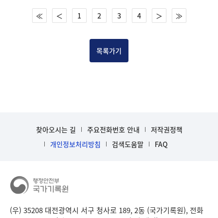
건
≪
＜
1
2
3
4
＞
≫
목
록
-
건-
목록가기
열
번
호,
건
제
목
을
찾아오시는 길
주요전화번호 안내
저작권정책
보
개인정보처리방침
검색도움말
FAQ
여
주
는
표
입
니
(우) 35208 대전광역시 서구 청사로 189, 2동 (국가기록원), 전화
다.