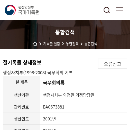
통합검색
기록물 열람
통합검색
통합검색
철기록물 상세정보
오류신고
행정자치부(1998-2008)
국무회의 기록
철 제목
국무회의록
생산기관
행정자치부 의정관 의정담당관
관리번호
BA0673881
생산연도
2001년