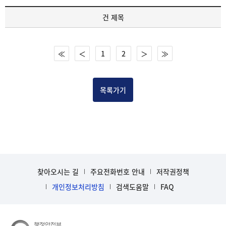
기
건 제목
록
물
건
≪
＜
1
2
＞
≫
목
록
-
건-
목록가기
열
번
호,
건
제
목
을
찾아오시는 길
주요전화번호 안내
저작권정책
보
개인정보처리방침
검색도움말
FAQ
여
주
는
표