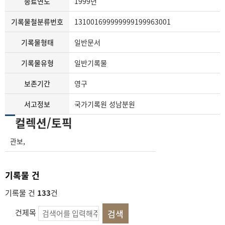
종료연도
1999년
기록물철분류번호
131001699999999199963001
기록물형태
일반문서
기록물유형
일반기록물
보존기간
영구
서고정보
국가기록원 성남분원
컬렉션/토픽
관보
,
기록물 건
기록물 건
133
건
건제목