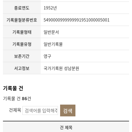
종료연도
1952년
기록물철분류번호
5490000999999991951000005001
기록물형태
일반문서
기록물유형
일반기록물
보존기간
영구
서고정보
국가기록원 성남분원
기록물 건
기록물 건
86
건
건제목
기
건 제목
록