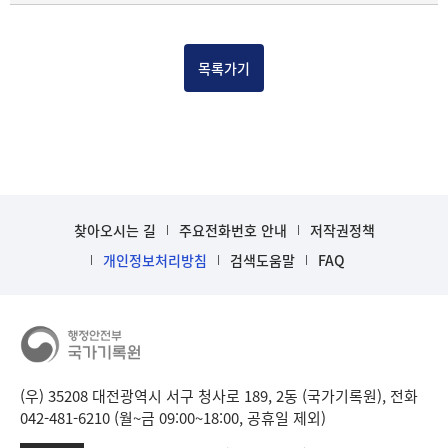
물
건
목
목록가기
록
-
건-
열
번
호,
건
찾아오시는 길
주요전화번호 안내
저작권정책
제
목
개인정보처리방침
검색도움말
FAQ
을
보
여
주
는
표
(우) 35208 대전광역시 서구 청사로 189, 2동 (국가기록원), 전화
입
042-481-6210 (월~금 09:00~18:00, 공휴일 제외)
니