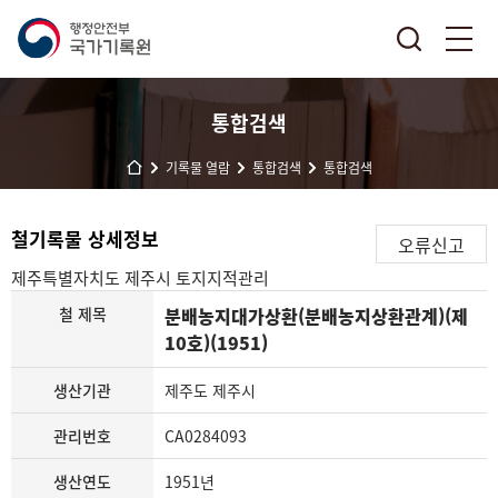
통합검색
기록물 열람
통합검색
통합검색
철기록물 상세정보
오류신고
제주특별자치도 제주시
토지지적관리
철 제목
분배농지대가상환(분배농지상환관계)(제
10호)(1951)
생산기관
제주도 제주시
관리번호
CA0284093
생산연도
1951년