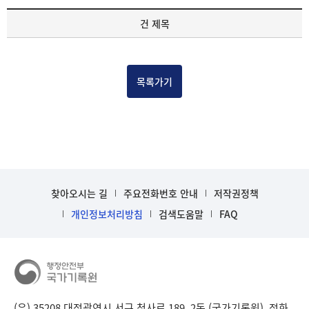
기
건 제목
록
물
건
목
목록가기
록
-
건-
열
번
호,
건
찾아오시는 길
주요전화번호 안내
저작권정책
제
목
개인정보처리방침
검색도움말
FAQ
을
보
여
주
는
표
(우) 35208 대전광역시 서구 청사로 189, 2동 (국가기록원), 전화