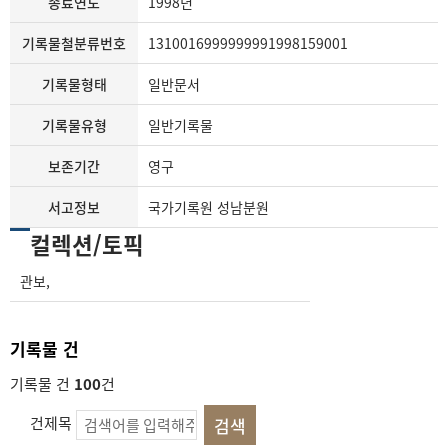
종료연도
1998년
기록물철분류번호
1310016999999991998159001
기록물형태
일반문서
기록물유형
일반기록물
보존기간
영구
서고정보
국가기록원 성남분원
컬렉션/토픽
관보
,
기록물 건
기록물 건
100
건
건제목