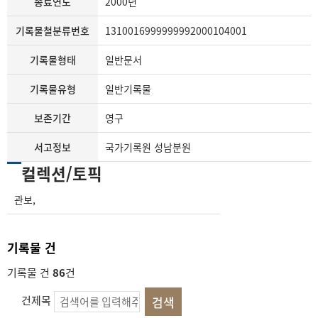
종료연도
2000년
기록물철분류번호
1310016999999992000104001
기록물형태
일반문서
기록물유형
일반기록물
보존기간
영구
서고정보
국가기록원 성남분원
컬렉션/토픽
관보
,
기록물 건
기록물 건
86
건
건제목