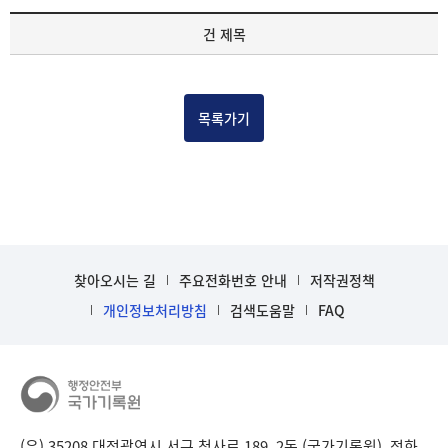
기
건 제목
록
물
건
목
목록가기
록
-
건-
열
번
호,
건
찾아오시는 길
주요전화번호 안내
저작권정책
제
목
개인정보처리방침
검색도움말
FAQ
을
보
여
주
는
표
(우) 35208 대전광역시 서구 청사로 189, 2동 (국가기록원), 전화