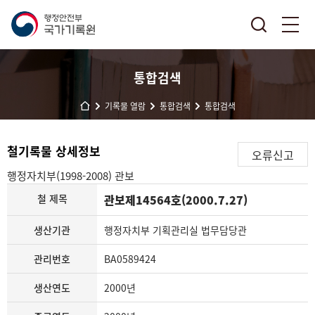
통합검색
기록물 열람
통합검색
통합검색
철기록물 상세정보
오류신고
행정자치부(1998-2008)
관보
철 제목
관보제14564호(2000.7.27)
생산기관
행정자치부 기획관리실 법무담당관
관리번호
BA0589424
생산연도
2000년