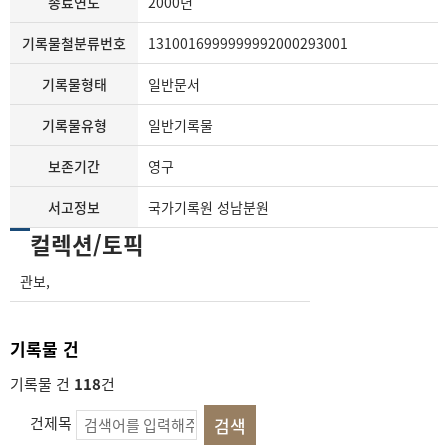
종료연도
2000년
기록물철분류번호
1310016999999992000293001
기록물형태
일반문서
기록물유형
일반기록물
보존기간
영구
서고정보
국가기록원 성남분원
컬렉션/토픽
관보
,
기록물 건
기록물 건
118
건
건제목