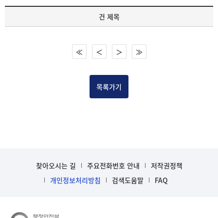
기
건 제목
록
물
건
≪
＜
＞
≫
목
록
-
건-
목록가기
열
번
호,
건
제
목
을
찾아오시는 길
주요전화번호 안내
저작권정책
보
개인정보처리방침
검색도움말
FAQ
여
주
는
표