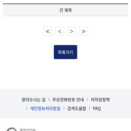
기
건 제목
록
물
건
≪
＜
＞
≫
목
록
-
건-
목록가기
열
번
호,
건
제
목
을
찾아오시는 길
주요전화번호 안내
저작권정책
보
개인정보처리방침
검색도움말
FAQ
여
주
는
표