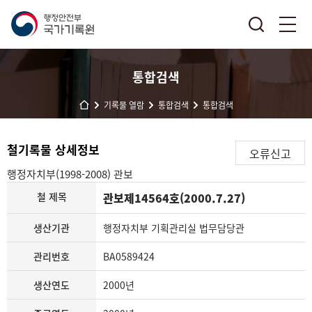
통합검색
기록물 열람
통합검색
통합검색
철기록물 상세정보
오류신고
행정자치부(1998-2008)
관보
철 제목
관보제14564호(2000.7.27)
생산기관
행정자치부 기획관리실 법무담당관
관리번호
BA0589424
생산연도
2000년