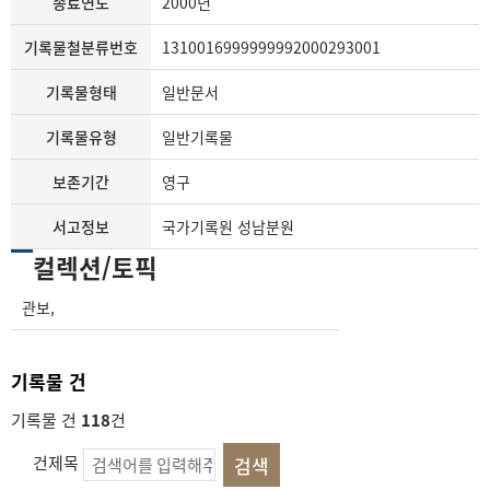
종료연도
2000년
기록물철분류번호
1310016999999992000293001
기록물형태
일반문서
기록물유형
일반기록물
보존기간
영구
서고정보
국가기록원 성남분원
컬렉션/토픽
관보
,
기록물 건
기록물 건
118
건
건제목