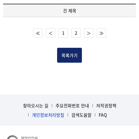
기
건 제목
록
물
건
≪
＜
1
2
＞
≫
목
록
-
건-
목록가기
열
번
호,
건
제
목
을
찾아오시는 길
주요전화번호 안내
저작권정책
보
개인정보처리방침
검색도움말
FAQ
여
주
는
표