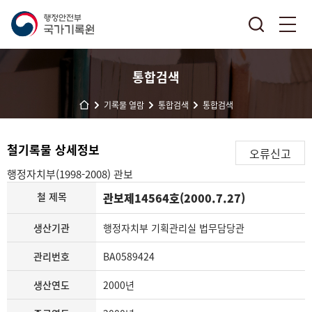
통합검색
기록물 열람
통합검색
통합검색
철기록물 상세정보
오류신고
행정자치부(1998-2008)
관보
철 제목
관보제14564호(2000.7.27)
생산기관
행정자치부 기획관리실 법무담당관
관리번호
BA0589424
생산연도
2000년