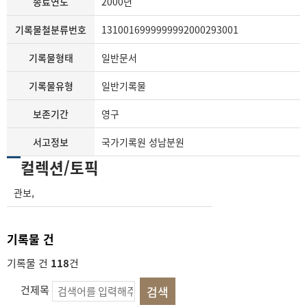
종료연도
2000년
기록물철분류번호
1310016999999992000293001
기록물형태
일반문서
기록물유형
일반기록물
보존기간
영구
서고정보
국가기록원 성남분원
컬렉션/토픽
관보
,
기록물 건
기록물 건
118
건
건제목